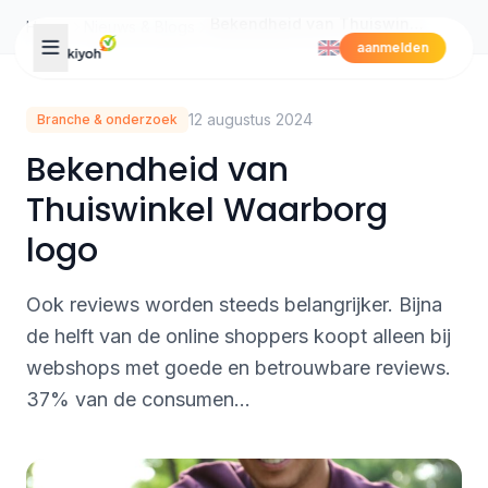
Skip to content
Bekendheid van Thuiswinkel Waarborg logo
Home
Nieuws & Blogs
aanmelden
12 augustus 2024
Branche & onderzoek
Bekendheid van
Thuiswinkel Waarborg
logo
Ook reviews worden steeds belangrijker. Bijna
de helft van de online shoppers koopt alleen bij
webshops met goede en betrouwbare reviews.
37% van de consumen...