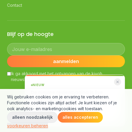
Contact
Blijf op de hoogte
Jouw e-mailadres
aanmelden
Ik ga akkoord met het ontvangen van de kiyoh
nieuwsbrief. Lees ons
Privacybeleid
NIEUW
De nieuwe reviewpagina is live
Wij gebruiken cookies om je ervaring te verbeteren.
AI-samenvatting, slimme filters en een
© Kiyoh — Powered by Klantenvertellen bv
Functionele cookies zijn altijd actief. Je kunt kiezen of je
compleet nieuw design.
Algemene voorwaarden
·
Richtlijnen klantbeoordelingen
·
ook analytics- en marketingcookies wilt toestaan.
Gebruiksvoorwaarden
·
Privacybeleid
·
Cookieverklaring
alleen noodzakelijk
Bekijk de pagina
alles accepteren
voorkeuren beheren