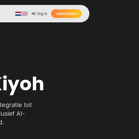
log in
aanmelden
Kiyoh
egratie tot
usief AI-
d.