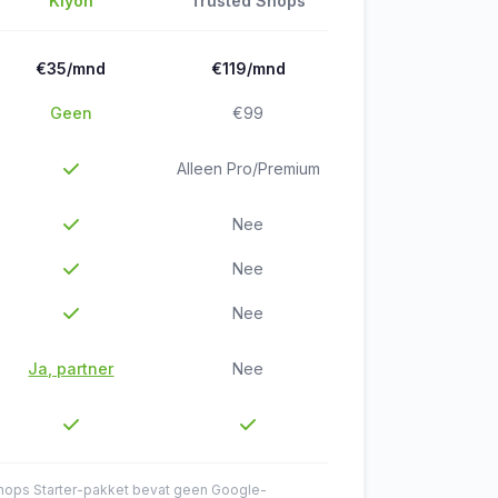
Kiyoh
Trusted Shops
€35/mnd
€119/mnd
Geen
€99
Alleen Pro/Premium
Nee
Nee
Nee
Ja, partner
Nee
Shops Starter-pakket bevat geen Google-