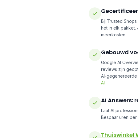
Gecertificee
Bij Trusted Shops 
het in elk pakket
meerkosten.
Gebouwd voo
Google AI Overvi
reviews zijn geop
AI-gegenereerde s
AI
.
AI Answers: 
Laat AI profession
Bespaar uren per
Thuiswinkel