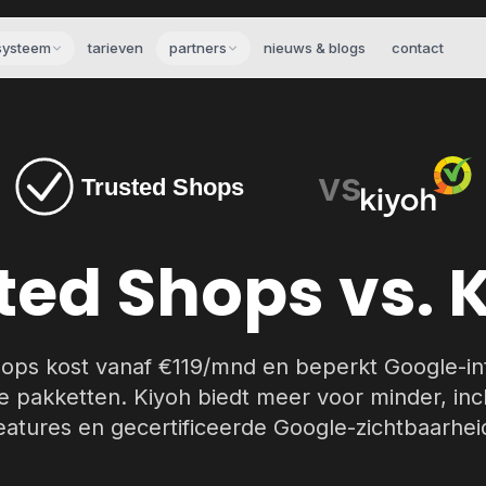
systeem
tarieven
partners
nieuws & blogs
contact
vs
ted Shops vs. 
ops kost vanaf €119/mnd en beperkt Google-int
 pakketten. Kiyoh biedt meer voor minder, incl
eatures en gecertificeerde Google-zichtbaarhei