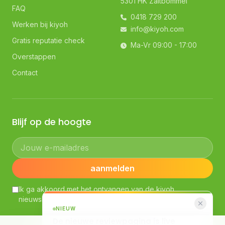
5301 HK Zaltbommel
FAQ
0418 729 200
Werken bij kiyoh
info@kiyoh.com
Gratis reputatie check
Ma-Vr 09:00 - 17:00
Overstappen
Contact
Blijf op de hoogte
Jouw e-mailadres
aanmelden
Ik ga akkoord met het ontvangen van de kiyoh
nieuwsbrief. Lees ons
Privacybeleid
NIEUW
De nieuwe reviewpagina is live