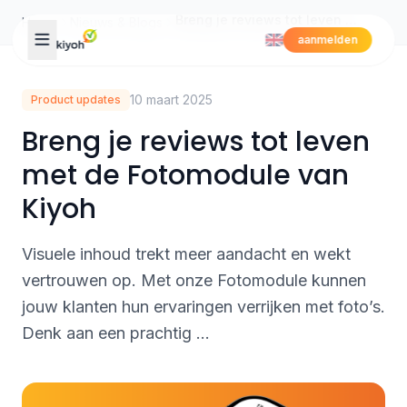
Skip to content
Breng je reviews tot leven met de Fotomodule van Kiyoh
Home
Nieuws & Blogs
aanmelden
10 maart 2025
Product updates
Breng je reviews tot leven
met de Fotomodule van
Kiyoh
Visuele inhoud trekt meer aandacht en wekt
vertrouwen op. Met onze Fotomodule kunnen
jouw klanten hun ervaringen verrijken met foto’s.
Denk aan een prachtig ...