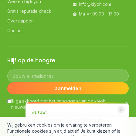
Werken bij kiyoh
info@kiyoh.com
Gratis reputatie check
Ma-Vr 09:00 - 17:00
Overstappen
Contact
Blijf op de hoogte
Jouw e-mailadres
aanmelden
Ik ga akkoord met het ontvangen van de kiyoh
nieuwsbrief. Lees ons
Privacybeleid
NIEUW
De nieuwe reviewpagina is live
Wij gebruiken cookies om je ervaring te verbeteren.
AI-samenvatting, slimme filters en een
© Kiyoh — Powered by Klantenvertellen bv
Functionele cookies zijn altijd actief. Je kunt kiezen of je
compleet nieuw design.