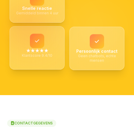
Snelle reactie
Gemiddeld binnen 4 uur
★★★★★
Persoonlijk contact
Klantscore 9.4/10
Geen chatbots, echte
mensen
CONTACTGEGEVENS