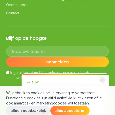
Overstappen
Contact
Blijf op de hoogte
Jouw e-mailadres
aanmelden
Ik ga akkoord met het ontvangen van de kiyoh
nieuwsbrief. Lees ons
Privacybeleid
NIEUW
De nieuwe reviewpagina is live
Wij gebruiken cookies om je ervaring te verbeteren.
AI-samenvatting, slimme filters en een
© Kiyoh — Powered by Klantenvertellen bv
Functionele cookies zijn altijd actief. Je kunt kiezen of je
compleet nieuw design.
Algemene voorwaarden
·
Richtlijnen klantbeoordelingen
·
ook analytics- en marketingcookies wilt toestaan.
Gebruiksvoorwaarden
·
Privacybeleid
·
Cookieverklaring
alleen noodzakelijk
Bekijk de pagina
alles accepteren