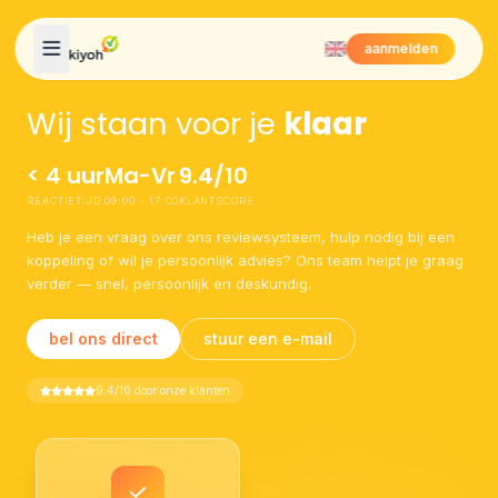
Skip to content
aanmelden
Wij staan voor je
klaar
< 4 uur
Ma-Vr
9.4/10
REACTIETIJD
09:00 - 17:00
KLANTSCORE
Heb je een vraag over ons reviewsysteem, hulp nodig bij een
koppeling of wil je persoonlijk advies? Ons team helpt je graag
verder — snel, persoonlijk en deskundig.
bel ons direct
stuur een e-mail
9.4/10 door onze klanten