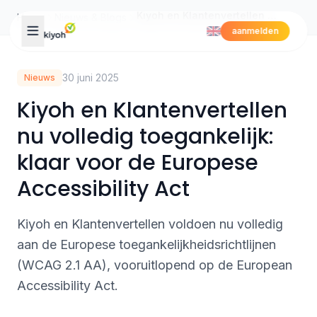
Skip to content
Kiyoh en Klantenvertellen nu volledig toegankelijk: klaar voor de Europese Accessibility Act
Home
Nieuws & Blogs
aanmelden
30 juni 2025
Nieuws
Kiyoh en Klantenvertellen
nu volledig toegankelijk:
klaar voor de Europese
Accessibility Act
Kiyoh en Klantenvertellen voldoen nu volledig
aan de Europese toegankelijkheidsrichtlijnen
(WCAG 2.1 AA), vooruitlopend op de European
Accessibility Act.