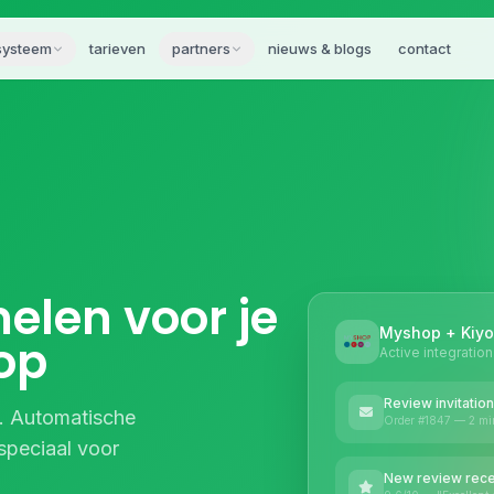
systeem
tarieven
partners
nieuws & blogs
contact
elen voor je
Myshop + Kiy
op
Active integration
Review invitation
. Automatische
Order #1847 — 2 mi
 speciaal voor
New review rec