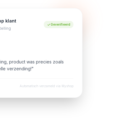
p klant
Geverifieerd
elling
ing, product was precies zoals
lle verzending!"
Automatisch verzameld via Myshop