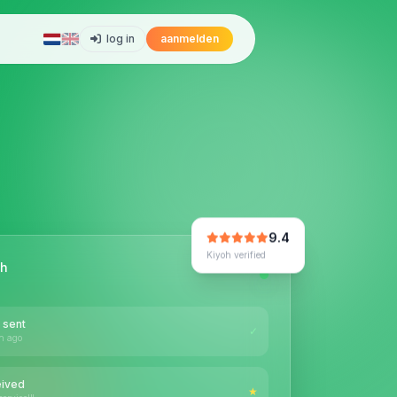
log in
aanmelden
9.4
Kiyoh verified
oh
 sent
✓
n ago
eived
★