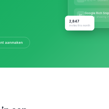
9.6/10 — "Excellent 
Google Rich Snip
★★★★★ showing in
2,847
invites this month
unt aanmaken