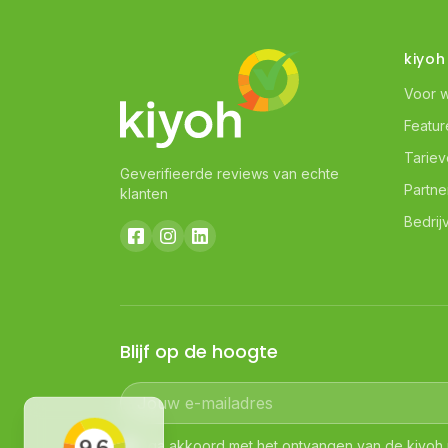
kiyoh
Voor 
Featur
Tarie
Geverifieerde reviews van echte
Partne
klanten
Bedrij
Blijf op de hoogte
Jouw e-mailadres
Ik ga akkoord met het ontvangen van de kiyoh 