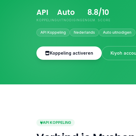
API
Auto
8.8/10
KOPPELING
UITNODIGINGEN
GEM. SCORE
API Koppeling
Nederlands
Auto uitnodigen
Koppeling activeren
Kiyoh acco
API KOPPELING