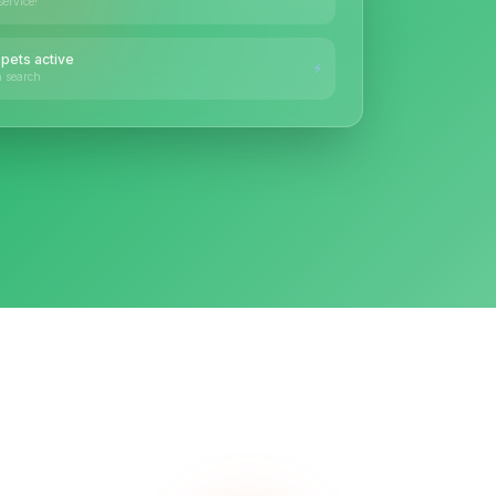
service!"
pets active
⚡
 search