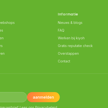
Informatie
webshops
Nieuws & blogs
es
FAQ
ven
Werken bij kiyoh
rs
Gratis reputatie check
ven
Overstappen
Contact
aanmelden
nieuwsbrief. Lees ons
Privacybeleid