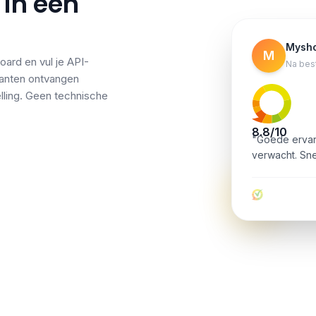
 in een
Mysho
M
oard en vul je API-
Na best
klanten ontvangen
lling. Geen technische
8.8/10
"Goede ervar
verwacht. Sne