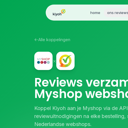
Skip to content
home
ons review
Alle koppelingen
×
Reviews verzam
Myshop websh
Koppel Kiyoh aan je Myshop via de API
reviewuitnodigingen na elke bestelling,
Nederlandse webshops.