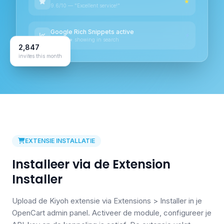
★
9.6/10 — "Excellent service!"
Google Rich Snippets active
⚡
★★★★★ showing in search
2,847
invites this month
EXTENSIE INSTALLATIE
Installeer via de Extension
Installer
Upload de Kiyoh extensie via Extensions > Installer in je
OpenCart admin panel. Activeer de module, configureer je