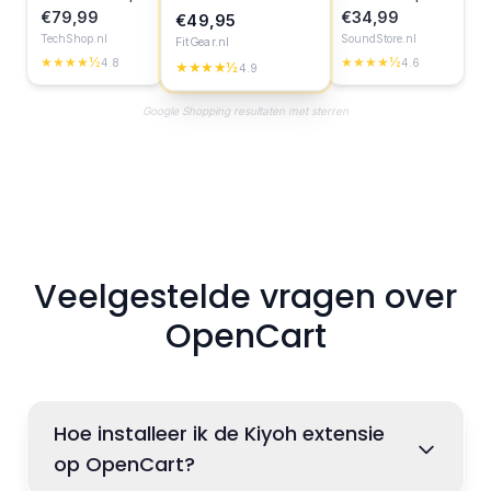
€79,99
€34,99
€49,95
TechShop.nl
SoundStore.nl
FitGear.nl
★★★★½
★★★★½
4.8
4.6
★★★★½
4.9
Google Shopping resultaten met sterren
Veelgestelde vragen over
OpenCart
Hoe installeer ik de Kiyoh extensie
op OpenCart?