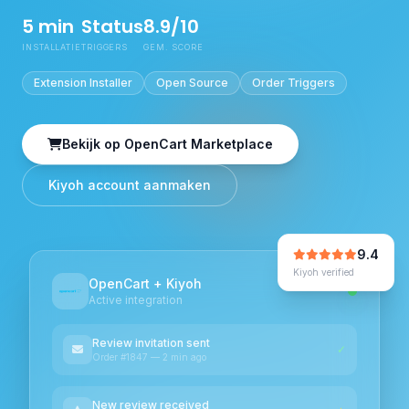
5 min
Status
8.9/10
INSTALLATIE
TRIGGERS
GEM. SCORE
Extension Installer
Open Source
Order Triggers
Bekijk op OpenCart Marketplace
Kiyoh account aanmaken
9.4
Kiyoh verified
OpenCart + Kiyoh
Active integration
Review invitation sent
✓
Order #1847 — 2 min ago
New review received