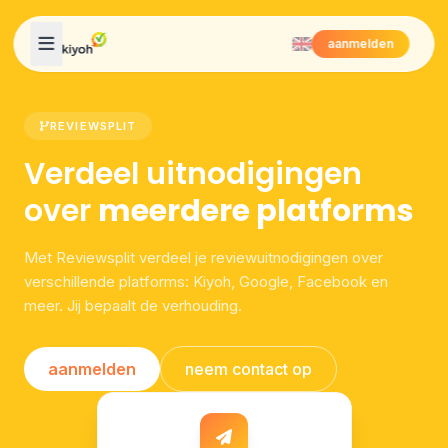
Skip to content
aanmelden
REVIEWSPLIT
Verdeel uitnodigingen
over
meerdere platforms
Met Reviewsplit verdeel je reviewuitnodigingen over
verschillende platforms: Kiyoh, Google, Facebook en
meer. Jij bepaalt de verhouding.
aanmelden
neem contact op