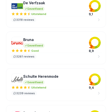
De Verfzaak
DV
Geverifieerd
Uitstekend
9,1
3318 reviews
Bruna
BR
Geverifieerd
Goed
8,9
3261 reviews
Schulte Herenmode
SH
Geverifieerd
Uitstekend
9,4
3239 reviews