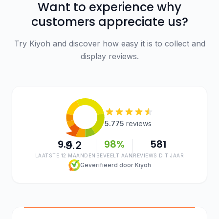
Want to experience why
customers appreciate us?
Try Kiyoh and discover how easy it is to collect and
display reviews.
5.775
reviews
9.4
98%
581
9.2
LAATSTE 12 MAANDEN
BEVEELT AAN
REVIEWS DIT JAAR
Geverifieerd door Kiyoh