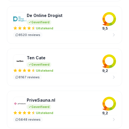
De Online Drogist
DO
Geverifieerd
Uitstekend
9,5
8520 reviews
Ten Cate
TC
Geverifieerd
Uitstekend
9,2
8167 reviews
PriveSauna.nl
PR
Geverifieerd
Uitstekend
9,2
5648 reviews