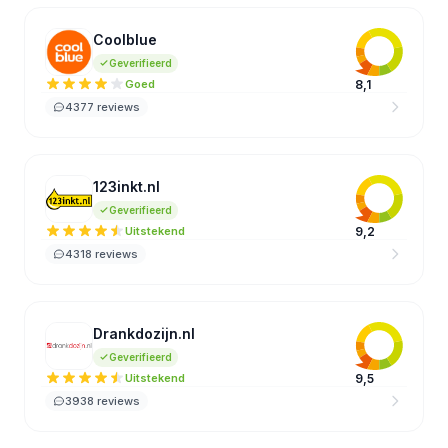
Coolblue
CO
Geverifieerd
Goed
8,1
4377 reviews
123inkt.nl
12
Geverifieerd
Uitstekend
9,2
4318 reviews
Drankdozijn.nl
DR
Geverifieerd
Uitstekend
9,5
3938 reviews