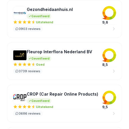
Gezondheidaanhuis.nl
GE
Geverifieerd
Uitstekend
9,6
3903 reviews
Fleurop Interflora Nederland BV
FI
Geverifieerd
Goed
8,5
3739 reviews
CROP (Car Repair Online Products)
C(
Geverifieerd
Uitstekend
9,5
3686 reviews