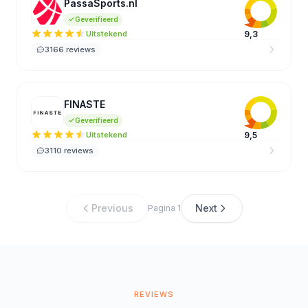
PassaSports.nl
PA
Geverifieerd
Uitstekend
9,3
3166 reviews
FINASTE
FI
Geverifieerd
Uitstekend
9,5
3110 reviews
Previous
Next
Pagina 1
REVIEWS