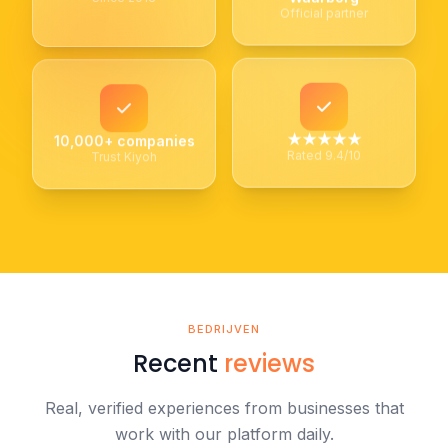
Official partner
★★★★★
10,000+ companies
Rated 9.4/10
Trust Kiyoh
BEDRIJVEN
Recent
reviews
Real, verified experiences from businesses that
work with our platform daily.