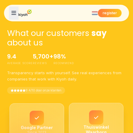
Skip to content
register
What our customers
say
about us
9.4
5,700+
98%
AVERAGE SCORE
REVIEWS
RECOMMEND
Transparency starts with yourself. See real experiences from
companies that work with Kiyoh daily.
9.4/10 door onze klanten
Google Partner
Thuiswinkel
Since 2013
Waarborg