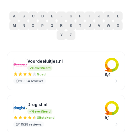
A
B
C
D
E
F
G
H
I
J
K
L
M
N
O
P
Q
R
S
T
U
V
W
X
Y
Z
Voordeeluitjes.nl
VO
Geverifieerd
Goed
8,4
20354 reviews
Drogist.nl
DR
Geverifieerd
Uitstekend
9,1
11528 reviews