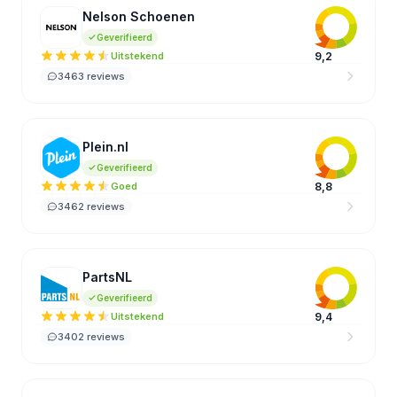
Nelson Schoenen
NS
Geverifieerd
Uitstekend
9,2
3463 reviews
Plein.nl
PL
Geverifieerd
Goed
8,8
3462 reviews
PartsNL
PA
Geverifieerd
Uitstekend
9,4
3402 reviews